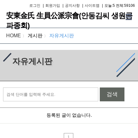
로그인
|
회원가입
|
공지사항
|
사이트맵
|
오늘:5 전체:59106
安東金氏 生員公派宗會(안동김씨 생원공
파종회)
HOME
게시판
자유게시판
〉
〉
자유게시판
검색
등록된 글이 없습니다.
1