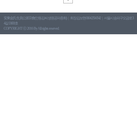
安東金氏 生員公派宗會(안동김씨 생원공파종회)
회장:김보현 010-6250-0542
서울시 송파구오금로 3
4길 13.601호
COPYRIGHT ⓒ 2016 By All rights reserved.