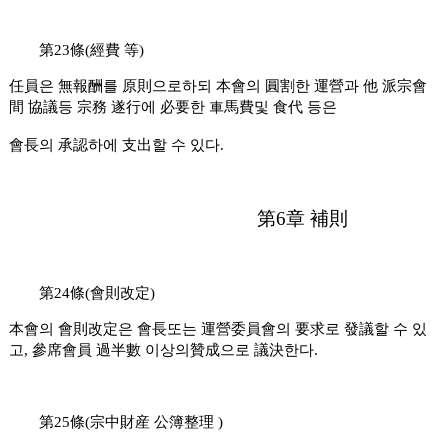
第23條(經費 等)
任員은 無報酬를 原則으로하되 本會의 圓割한 運營과 他 派宗會
間 協議등
宗務 遂行에 必要한 車馬費및 食代 등은
會長의 承認하에 支出할 수 있다.
第6章 補則
第24條(會則改定)
本會의 會則改定은 會長또는 運營委員會의 要求로 發議할 수 있
고,
參席會員 過半數 이상의贊成으로 議決한다.
第25條(宗中財産 公簿整理 )