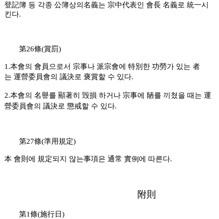
登記簿 등 각종 公簿상의名義는 宗中代表인 會長 名義로 統一시
킨다.
第26條(賞罰)
1.本會의 會員으로서 宗事나 派宗會에 特別한 功勞가 있는 者
는
運營委員會의 議決로 褒賞할 수 있다.
2.本會의 名譽를 顯著히 毁損 하거나 宗事에 陋를 끼쳤을 때는
運
營委員會의 議決로 懲戒할 수 있다.
第27條(準用規定)
本 會則에 規定되지 않는事項은 通常 實例에 따른다.
附則
第1條(施行日)