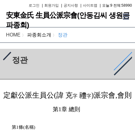
로그인
|
회원가입
|
공지사항
|
사이트맵
|
오늘:9 전체:58990
安東金氏 生員公派宗會(안동김씨 생원공
파종회)
HOME
파종회소개
정관
〉
〉
정관
定獻公派生員公(諱 克
禮
)派宗會,會則
字
字
第1章 總則
第1條(名稱)