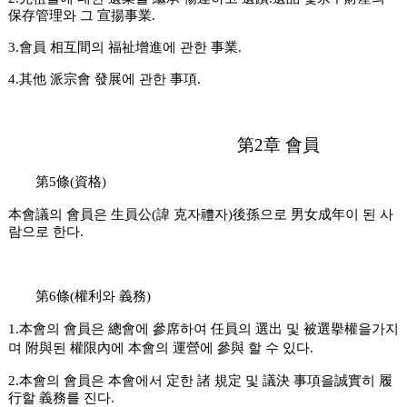
保存管理와 그 宣揚事業.
3.會員 相互間의 福祉增進에 관한 事業.
4.其他 派宗會 發展에 관한 事項.
第2章 會員
第5條(資格)
本會議의 會員은 生員公(諱 克자禮자)後孫으로 男女成年이 된 사
람으로 한다.
第6條(權利와 義務)
1.本會의 會員은 總會에 參席하여 任員의 選出 및 被選擧權을가지
며
附與된 權限內에 本會의 運營에 參與 할 수 있다.
2.本會의 會員은 本會에서 定한 諸 規定 및 議決 事項을誠實히 履
行할 義務를 진다.