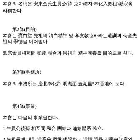
本會의 名稱은 安東金氏生員公(諱 克자禮자:奉化入鄕祖)派宗會
라稱한다.
第2條(目的)
本會는 寶白堂 先祖의 淸白精神 및 孝友敦睦하라는遺訓과 苟全先
祖의 學德을 이어받아
派宗會員相互間 和睦,團合과 崇祖의 精神涵養을 目的으로 한다.
第3條(事務所)
本會의 事務所는 慶北奉化郡 明湖面 豊湖里527番地에 둔다.
第4條(事業)
本會는 다음의 事業을한다.
1.生員公後孫 相互間 和合 團結과 連絡體系 確立.
2.先祖들에 대한 遺業을 繼承 暢達하고 遺蹟.遺品 및宗中財産의