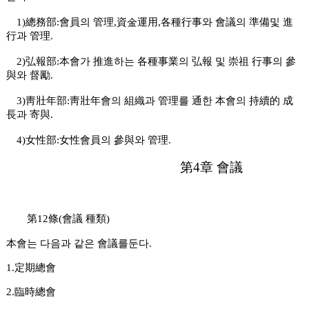
1)總務部:會員의 管理,資金運用,各種行事와 會議의 準備및 進
行과 管理.
2)弘報部:本會가 推進하는 各種事業의 弘報 및 崇祖 行事의 參
與와 督勵.
3)靑壯年部:靑壯年會의 組織과 管理를 通한 本會의 持續的 成
長과 寄與.
4)女性部:女性會員의 參與와 管理.
第4章 會議
第12條(會議 種類)
本會는 다음과 같은 會議를둔다.
1.定期總會
2.臨時總會