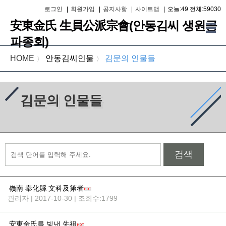
로그인
|
회원가입
|
공지사항
|
사이트맵
|
오늘:49 전체:59030
安東金氏 生員公派宗會(안동김씨 생원공
파종회)
HOME
안동김씨인물
김문의 인물들
〉
〉
김문의 인물들
검색
嶺南 奉化縣 文科及第者
관리자 | 2017-10-30 | 조회수:1799
安東金氏를 빛낸 先祖