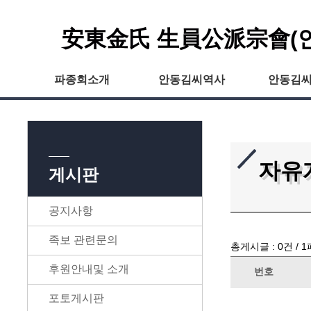
安東金氏 生員公派宗會(
파종회소개
안동김씨역사
안동김
자유
게시판
공지사항
족보 관련문의
총게시글 :
0
건 /
1
후원안내및 소개
번호
포토게시판