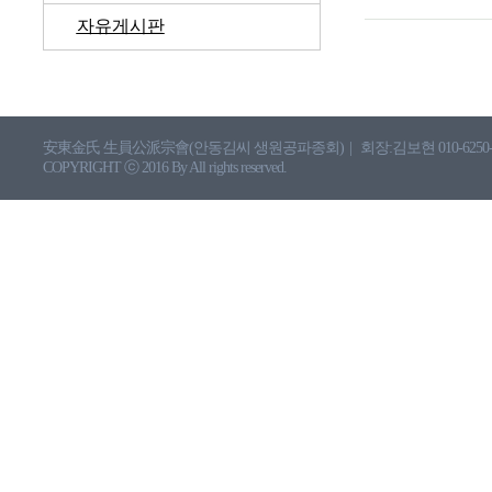
자유게시판
安東金氏 生員公派宗會(안동김씨 생원공파종회)
|
회장:김보현 010-6250-
COPYRIGHT ⓒ 2016 By All rights reserved.