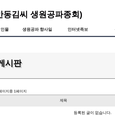
안동김씨 생원공파종회)
씨인물
생원공파 향사일
인터넷족보
게시판
페이지중
1
페이지
제목
등록된 글이 없습니다.