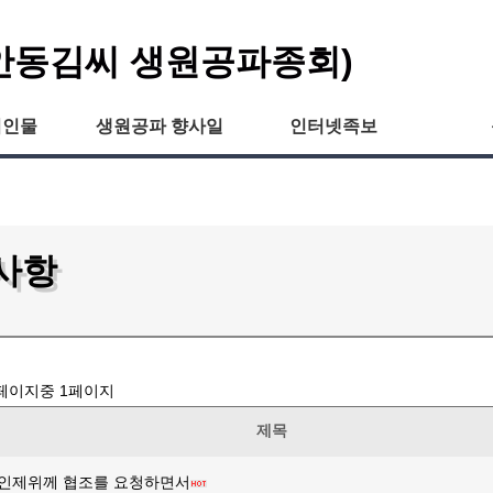
안동김씨 생원공파종회)
씨인물
생원공파 향사일
인터넷족보
사항
페이지중
1
페이지
제목
인제위께 협조를 요청하면서