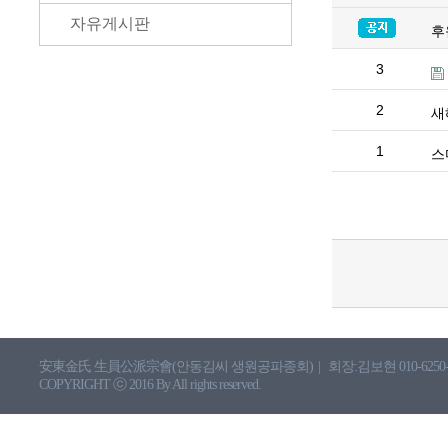
자유게시판
후
3
2
새
1
스
安東金氏 生員公派宗會(안동김씨 생원공파종회)
|
회장:김보현 010-6250-
COPYRIGHT ⓒ 2016 By All rights reserved.