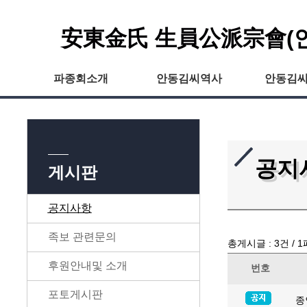
安東金氏 生員公派宗會(
파종회소개
안동김씨역사
안동김
공지
게시판
공지사항
족보 관련문의
총게시글 :
3
건 /
1
후원안내및 소개
번호
포토게시판
종