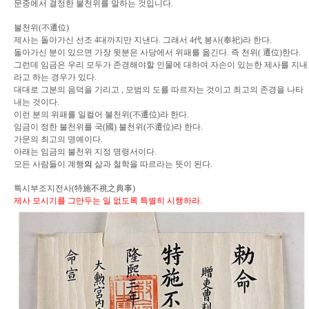
문중에서 결정한 불천위를 말하는 것입니다.
불천위
(
不遷位
)
제사는 돌아가신 선조
4
대까지만 지낸다
.
그래서
4
代
봉사
(
奉祀
)
라 한다
.
돌아가신 분이 있으면 가장 윗분은 사당에서 위패를 옮긴다
.
즉 천위
(
遷位
)
한다
.
그런데 임금은 우리 모두가 존경해야할 인물에 대하여
자손이 있는한 제사를 지내
라고 하는 경우가 있다
.
대대로 그분의 음덕을 기리고
,
모범의 도를 따르자는 것이고 최고의 존경을 나타
내는 것이다
.
이런 분의 위패를 일컬어 불천위
(
不遷位
)
라 한다
.
임금이 정한 불천위를 국
(
國
)
불천위
(
不遷位
)
라 한다
.
가문의 최고의 명예이다
.
아래는 임금의 불천위 지정 명령서이다
.
모든 사람들이 계행
의
삶과 철학을 따르라는 뜻이 된다
.
특시부조지전사
(
特施不祧之典事
)
제사 모시기를 그만두는 일 없도록 특별히 시행하라
.