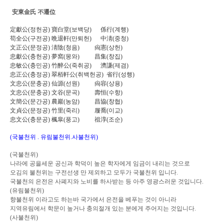
安東金氏
不遷位
定獻公
(
정헌공
)
寶白堂
(
보백당
)
係行
(
계행
)
苟全公
(
구전공
)
晩退軒
(
만퇴헌
)
中淸
(
중청
)
文正公
(
문정공
)
淸陰
(
청음
)
尙憲
(
상헌
)
忠獻公
(
충헌공
)
夢窩
(
몽와
)
昌集
(
창집
)
忠敏公
(
충민공
)
竹醉公
(
죽취공
)
濟謙
(
제겸
)
忠正公
(
충정공
)
翠栢軒公
(
취백헌공
)
省行
(
성행
)
文忠公
(
문충공
)
仙源
(
선원
)
尙容
(
상용
)
文忠公
(
문충공
)
文谷
(
문곡
)
壽恒
(
수항
)
文簡公
(
문간공
)
農巖
(
농암
)
昌協
(
창협
)
文貞公
(
문정공
)
竹里
(
죽리
)
履喬
(
이교
)
忠文公
(
충문공
)
楓皐
(
풍고
)
祖淳
(
조순
)
(
국불천위
. 유림
불천위
.사
불천위
)
(
국불천위
)
나라에 공을세운 공신과 학덕이 높은 학자에게 임금이 내리는 것으로
오김의 불천위는 구전선생 만 제외하고 모두가 국불천위 입니다
.
국불천의 은전은 사폐지와 노비를 하사받는 등 아주 영광스러운 것입니다
.
(
유림불천위
)
향불천위 이라고도 하는바 국가에서 은전을 베푸는 것이 아니라
지역유림에서 학문이 높거나 충의절개 있는 분에게 주어지는 것입니다
.
(사불천위)