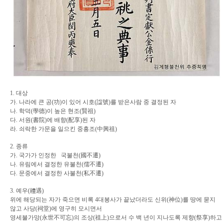
1.
대상
가
.
나라에 큰 공
(
功
)
이 있어 시호
(
諡號
)
를 받은사람 중 결정된 자
나
.
학덕
(
學德
)
이 높은 현조
(
賢祖
)
다
.
서원
(
書院
)
에 배향
(
配享
)
된 자
라
.
쇠락한 가문을 일으킨 중흥조
(
中興祖
)
2.
종류
가
.
국가가 인정한 국불천
(
國不遷
)
나
.
유림에서 결정한 유불천
(
儒不遷
)
다
.
문중에서 결정한 사불천
(
私不遷
)
3.
예우
(
禮遇
)
위에 해당되는 자가 죽으면 비록
4
대봉사가 끝났더라도 신위
(
神位
)
를 땅에 묻지
않고
사당
(
祠堂
)
에 영구히 모시면서
영세불가망
(
永世不可忘
)
의 조상
(
祖上
)
으로서
수 백 년이 지나도록 제향
(
祭享
)
하고