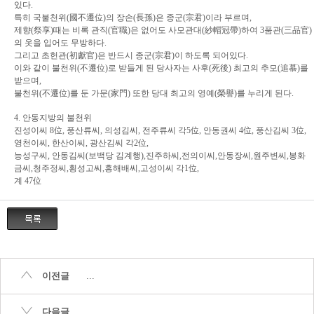
있다
.
특히 국불천위
(
國不遷位
)
의 장손
(
長孫
)
은 종군
(
宗君
)
이라 부르며
,
제향
(
祭享
)
때는 비록 관직
(
官職
)
은 없어도 사모관대
(
紗帽冠帶
)
하여
3
품관
(
三品官
)
의 옷을 입어도 무방하다
.
그리고 초헌관
(
初獻官
)
은 반드시 종군
(
宗君
)
이 하도록 되어있다
.
이와 같이 불천위
(
不遷位
)
로 받들게 된 당사자는 사후
(
死後
)
최고의 추모
(
追慕
)
를
받으며
,
불천위
(
不遷位
)
를 둔 가문
(
家門
)
또한 당대 최고의 영예
(
榮譽
)
를 누리게 된다
.
4.
안동지방의 불천위
진성이씨
8
位
,
풍산류씨
,
의성김씨
,
전주류씨 각
5
位
,
안동권씨
4
位
,
풍산김씨
3
位
,
영천이씨
,
한산이씨
,
광산김씨 각
2
位
,
능성구씨
,
안동김씨
(
보백당 김계행
),
진주하씨
,
전의이씨
,
안동장씨
,
원주변씨
,
봉화
금씨
,
청주정씨
,
횡성고씨
,
흥해배씨
,
고성이씨 각
1
位
,
계
47
位
이전글
...
다음글
...