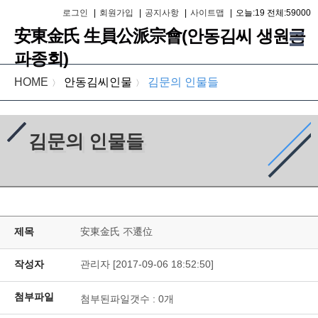
로그인
|
회원가입
|
공지사항
|
사이트맵
|
오늘:19 전체:59000
安東金氏 生員公派宗會(안동김씨 생원공
파종회)
HOME
안동김씨인물
김문의 인물들
〉
〉
김문의 인물들
제목
安東金氏 不遷位
작성자
관리자 [2017-09-06 18:52:50]
첨부파일
첨부된파일갯수 :
0
개