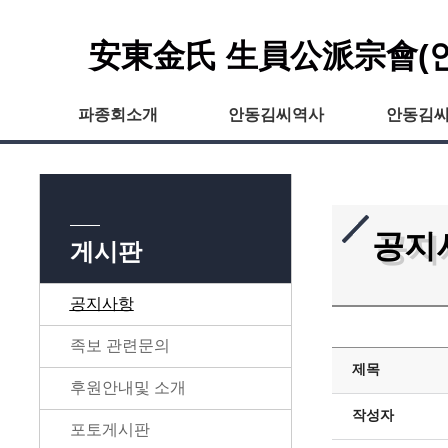
安東金氏 生員公派宗會(
파종회소개
안동김씨역사
안동김
공지
게시판
공지사항
족보 관련문의
제목
후원안내및 소개
작성자
포토게시판