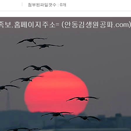
첨부된파일갯수 :
0
개